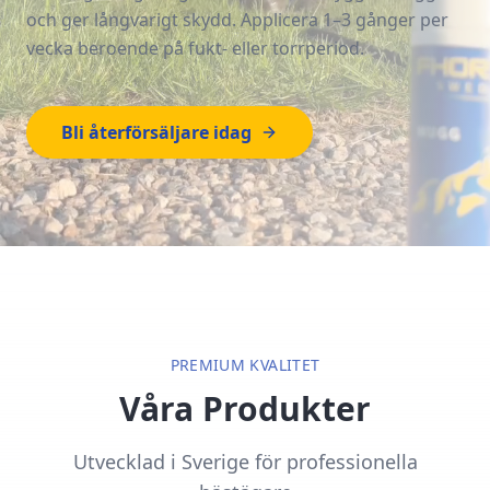
och ger långvarigt skydd. Applicera 1–3 gånger per
vecka beroende på fukt- eller torrperiod.
Bli återförsäljare idag
PREMIUM KVALITET
Våra Produkter
Utvecklad i Sverige för professionella