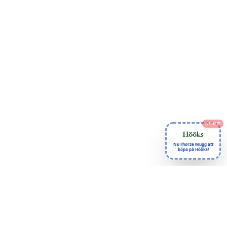
NYHET!
Nu Fhorze Mugg att
köpa på Hööks!