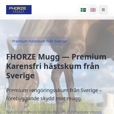
🇸🇪
🇬🇧
Premium hästskum från Sverige
FHORZE Mugg — Premium
Karensfri hästskum från
Sverige
Premium rengöringsskum från Sverige –
förebyggande skydd mot mugg.
Naturligt rengöringsskum som förebygger mugg